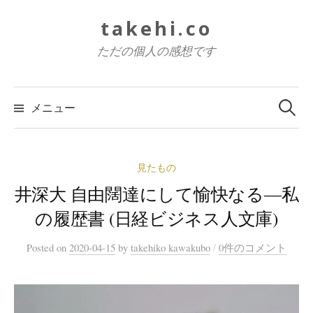
コ
takehi.co
ン
テ
ただの個人の感想です
ン
ツ
検
索:
へ
メニュー
ス
キ
ッ
見たもの
プ
井深大 自由闊達にして愉快なる―私
の履歴書 (日経ビジネス人文庫)
/
Posted
on
2020-04-15
by
takehiko kawakubo
0件のコメント