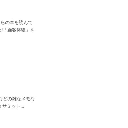
ちらの本を読んで
が「顧客体験」を
想などの雑なメモな
) サミット...