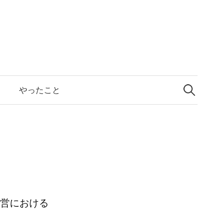
検
索:
と
やったこと
経営における