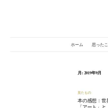
コ
ン
テ
ン
ツ
へ
ホーム
思った
ス
キ
ッ
プ
月:
2019年9月
見たもの
本の感想：世
「アート」と