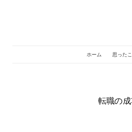
コ
ン
テ
ン
ツ
へ
ホーム
思った
ス
キ
ッ
プ
転職の成