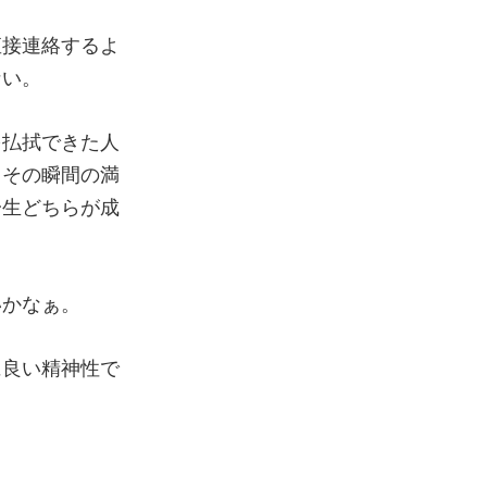
直接連絡するよ
ない。
を払拭できた人
ろその瞬間の満
一生どちらが成
いかなぁ。
に良い精神性で