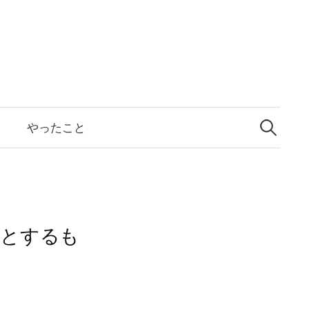
検
索:
と
やったこと
のとするも