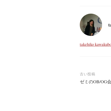
t
takehiko ka
投
古い投稿
稿
ゼミのOB/OG
ナ
ビ
ゲ
ー