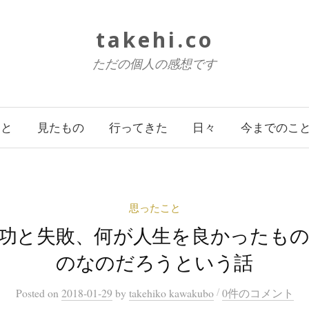
takehi.co
ただの個人の感想です
こと
見たもの
行ってきた
日々
今までのこ
思ったこと
功と失敗、何が人生を良かったも
のなのだろうという話
/
Posted
on
2018-01-29
by
takehiko kawakubo
0件のコメント