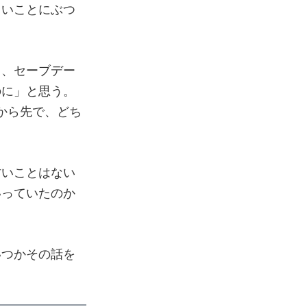
白いことにぶつ
て、セーブデー
のに」と思う。
から先で、どち
甘いことはない
いっていたのか
いつかその話を