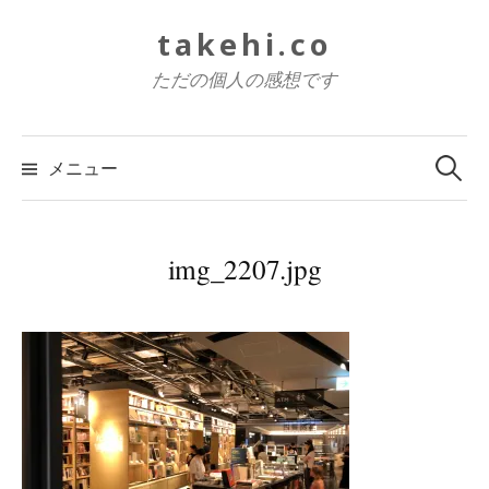
コ
takehi.co
ン
テ
ただの個人の感想です
ン
ツ
検
索:
へ
メニュー
ス
キ
ッ
img_2207.jpg
プ