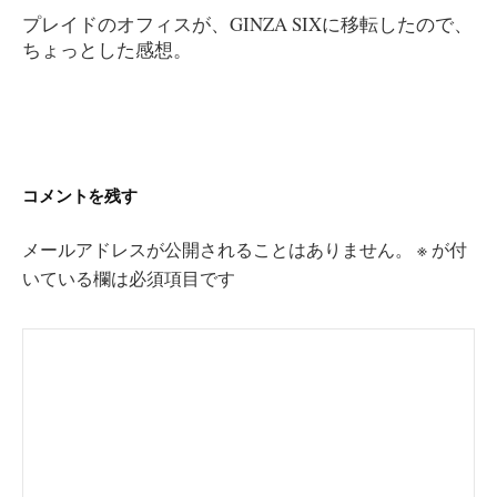
稿
プレイドのオフィスが、GINZA SIXに移転したので、
ナ
ちょっとした感想。
ビ
ゲ
ー
シ
ョ
コメントを残す
ン
メールアドレスが公開されることはありません。
※
が付
いている欄は必須項目です