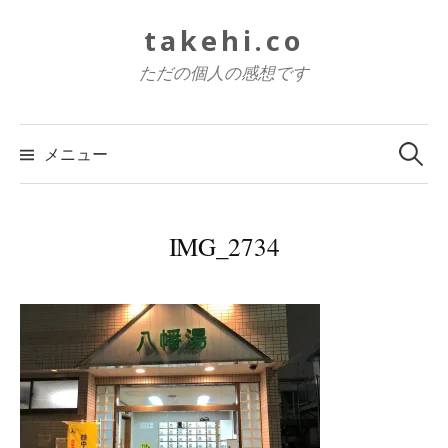
コ
takehi.co
ン
テ
ただの個人の感想です
ン
ツ
検
索:
へ
メニュー
ス
キ
ッ
IMG_2734
プ