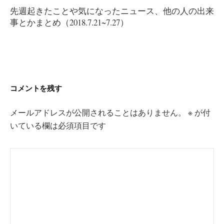
稿
先週起きたことや気になったニュース、他の人の出来
ナ
事とかまとめ（2018.7.21~7.27）
ビ
ゲ
ー
シ
ョ
コメントを残す
ン
メールアドレスが公開されることはありません。
※
が付
いている欄は必須項目です