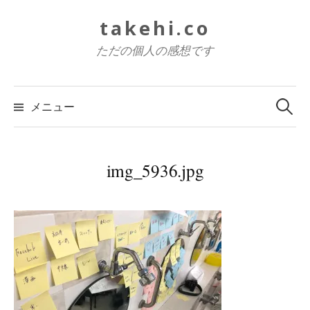
コ
takehi.co
ン
テ
ただの個人の感想です
ン
ツ
検
索:
へ
メニュー
ス
キ
ッ
img_5936.jpg
プ