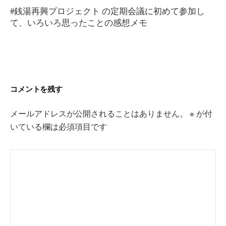
稿
#銭湯再興プロジェクト の定期会議に初めて参加し
ナ
て、いろいろ思ったことの感想メモ
ビ
ゲ
ー
シ
ョ
コメントを残す
ン
メールアドレスが公開されることはありません。
※
が付
いている欄は必須項目です